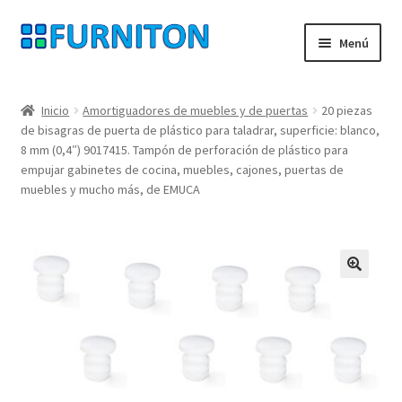
Ir
Ir
Menú
a
al
la
contenido
Mi cuenta
navegación
Inicio
Amortiguadores de muebles y de puertas
20 piezas
de bisagras de puerta de plástico para taladrar, superficie: blanco,
Nuestros socios
8 mm (0,4″) 9017415. Tampón de perforación de plástico para
empujar gabinetes de cocina, muebles, cajones, puertas de
Protección de datos
muebles y mucho más, de EMUCA
Derecho de desistimiento
Contacte con
🔍
Pie de imprenta
AGB