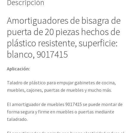
Descripción
empujar
gabinetes
Amortiguadores de bisagra de
de
cocina,
puerta de 20 piezas hechos de
muebles,
plástico resistente, superficie:
cajones,
puertas
blanco, 9017415
de
muebles
Aplicación:
y
mucho
Taladro de plástico para empujar gabinetes de cocina,
más,
muebles, cajones, puertas de muebles y mucho más.
de
EMUCA
El amortiguador de muebles 9017415 se puede montar de
cantidad
forma segura y firme en muebles o puertas mediante
taladrado.