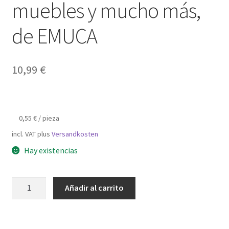
muebles y mucho más,
de EMUCA
10,99
€
0,55
€
/
pieza
incl. VAT
plus
Versandkosten
Hay existencias
20
Añadir al carrito
piezas
de
bisagras