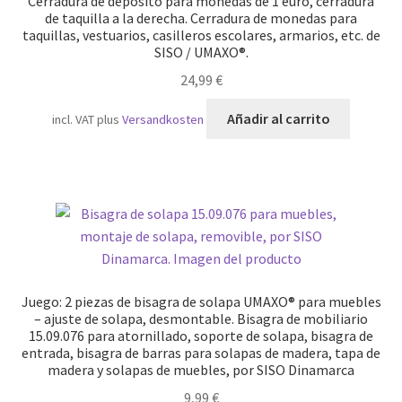
Cerradura de depósito para monedas de 1 euro, cerradura
la
de taquilla a la derecha. Cerradura de monedas para
págin
taquillas, vestuarios, casilleros escolares, armarios, etc. de
SISO / UMAXO®.
de
produ
24,99
€
Añadir al carrito
incl. VAT
plus
Versandkosten
Juego: 2 piezas de bisagra de solapa UMAXO® para muebles
– ajuste de solapa, desmontable. Bisagra de mobiliario
15.09.076 para atornillado, soporte de solapa, bisagra de
entrada, bisagra de barras para solapas de madera, tapa de
madera y solapas de muebles, por SISO Dinamarca
9,99
€