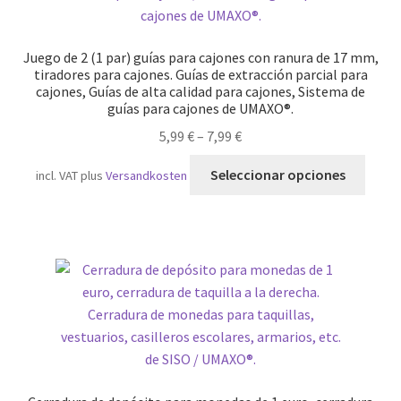
Juego de 2 (1 par) guías para cajones con ranura de 17 mm,
tiradores para cajones. Guías de extracción parcial para
cajones, Guías de alta calidad para cajones, Sistema de
guías para cajones de UMAXO®.
5,99
€
–
7,99
€
Este
Seleccionar opciones
incl. VAT
plus
Versandkosten
produ
tiene
múlti
varian
Las
opcio
se
pued
elegir
en