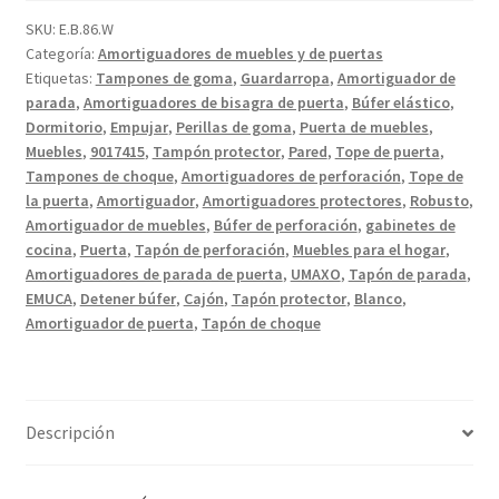
de
SKU:
E.B.86.W
puerta
Categoría:
Amortiguadores de muebles y de puertas
de
Etiquetas:
Tampones de goma
,
Guardarropa
,
Amortiguador de
plástico
parada
,
Amortiguadores de bisagra de puerta
,
Búfer elástico
,
para
Dormitorio
,
Empujar
,
Perillas de goma
,
Puerta de muebles
,
taladrar,
Muebles
,
9017415
,
Tampón protector
,
Pared
,
Tope de puerta
,
superficie:
Tampones de choque
,
Amortiguadores de perforación
,
Tope de
la puerta
,
Amortiguador
,
Amortiguadores protectores
,
Robusto
,
blanco,
Amortiguador de muebles
,
Búfer de perforación
,
gabinetes de
8
cocina
,
Puerta
,
Tapón de perforación
,
Muebles para el hogar
,
mm
Amortiguadores de parada de puerta
,
UMAXO
,
Tapón de parada
,
(0,4")
EMUCA
,
Detener búfer
,
Cajón
,
Tapón protector
,
Blanco
,
9017415.
Amortiguador de puerta
,
Tapón de choque
Tampón
de
perforación
de
Descripción
plástico
para