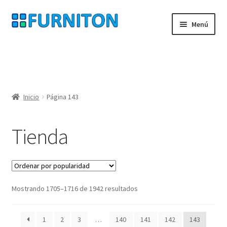
Ir
Ir
Menú
a
al
la
contenido
Mi cuenta
navegación
Nuestros socios
Inicio
Página 143
Protección de datos
Tienda
Derecho de desistimiento
Contacte con
Pie de imprenta
Ordenado
Mostrando 1705–1716 de 1942 resultados
por
AGB
popularidad
1
2
3
…
140
141
142
143