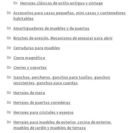
Herrajes clásicos de estilo antiguo y vintage
Accesorios para casas pequeñas, mini casas y contenedores
habitables
Amortiguadores de muebles y de puertas
Broches de presión, Mecanismo de empujar para abrir
Cerraduras para muebles
Cierre magnético
Cierres y soportes
Ganchos, percheros, ganchos para toallas, ganchos
resistentes, ganchos para cuerdas
Herrajes de mesa
Herrajes de puertas correderas
Herrajes para cristales y espejos
Herrajes para muebles de exterior, cocina de exterior,
muebles de jardín y muebles de terraza