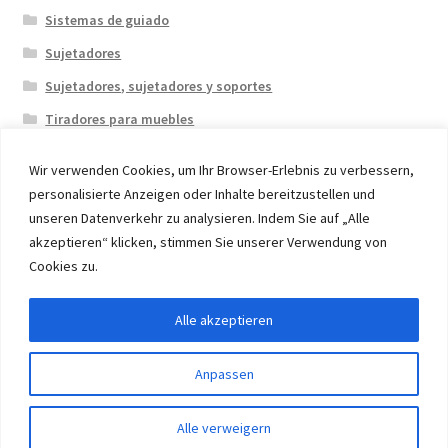
Sistemas de guiado
Sujetadores
Sujetadores, sujetadores y soportes
Tiradores para muebles
Wir verwenden Cookies, um Ihr Browser-Erlebnis zu verbessern,
personalisierte Anzeigen oder Inhalte bereitzustellen und
unseren Datenverkehr zu analysieren. Indem Sie auf „Alle
akzeptieren“ klicken, stimmen Sie unserer Verwendung von
© 2026 Eruon Trade UG, Germany, member of the ERUON
Cookies zu.
Group. High quality Furniture Fittings and Components
Alle akzeptieren
Withdraw from contract
Anpassen
0
Alle verweigern
Buscar
Buscar