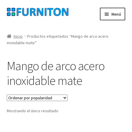
Ir
Ir
Menú
a
al
la
contenido
Mi cuenta
navegación
Inicio
Productos etiquetados “Mango de arco acero
inoxidable mate”
Nuestros socios
Protección de datos
Mango de arco acero
Derecho de desistimiento
inoxidable mate
Contacte con
Pie de imprenta
Mostrando el único resultado
AGB