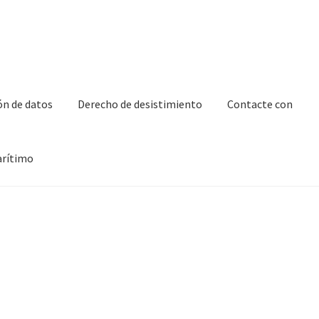
ón de datos
Derecho de desistimiento
Contacte con
arítimo