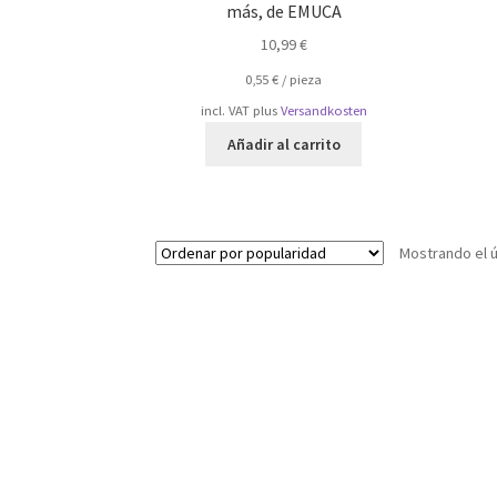
más, de EMUCA
10,99
€
0,55
€
/
pieza
incl. VAT
plus
Versandkosten
Añadir al carrito
Mostrando el ú