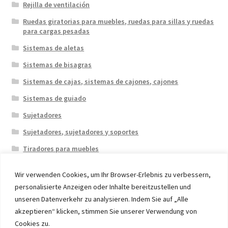
Rejilla de ventilación
Ruedas giratorias para muebles, ruedas para sillas y ruedas
para cargas pesadas
Sistemas de aletas
Sistemas de bisagras
Sistemas de cajas, sistemas de cajones, cajones
Sistemas de guiado
Sujetadores
Sujetadores, sujetadores y soportes
Tiradores para muebles
Wir verwenden Cookies, um Ihr Browser-Erlebnis zu verbessern,
personalisierte Anzeigen oder Inhalte bereitzustellen und
unseren Datenverkehr zu analysieren. Indem Sie auf „Alle
akzeptieren“ klicken, stimmen Sie unserer Verwendung von
© 2026 Eruon Trade UG, Germany, member of the ERUON
Cookies zu.