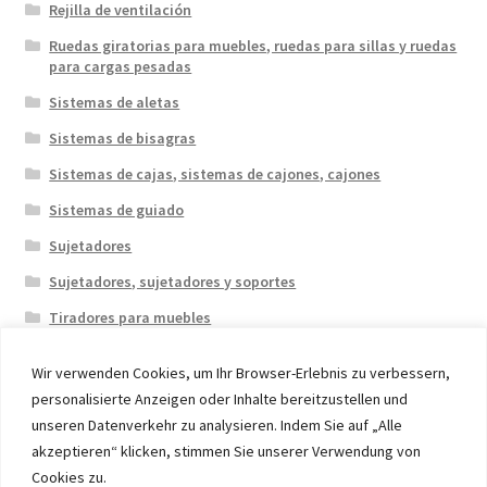
Rejilla de ventilación
Ruedas giratorias para muebles, ruedas para sillas y ruedas
para cargas pesadas
Sistemas de aletas
Sistemas de bisagras
Sistemas de cajas, sistemas de cajones, cajones
Sistemas de guiado
Sujetadores
Sujetadores, sujetadores y soportes
Tiradores para muebles
Wir verwenden Cookies, um Ihr Browser-Erlebnis zu verbessern,
personalisierte Anzeigen oder Inhalte bereitzustellen und
unseren Datenverkehr zu analysieren. Indem Sie auf „Alle
akzeptieren“ klicken, stimmen Sie unserer Verwendung von
© 2026 Eruon Trade UG, Germany, member of the ERUON
Cookies zu.