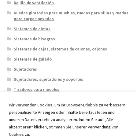
Rejilla de ventilación
Ruedas giratorias para muebles, ruedas para sillas y ruedas
para cargas pesadas
Sistemas de aletas
Sistemas de bisagras
Sistemas de cajas, sistemas de cajones, cajones
Sistemas de guiado
Sujetadores
Sujetadores, sujetadores y soportes
Tiradores para muebles
Wir verwenden Cookies, um Ihr Browser-Erlebnis zu verbessern,
personalisierte Anzeigen oder Inhalte bereitzustellen und
unseren Datenverkehr zu analysieren. Indem Sie auf „Alle
akzeptieren“ klicken, stimmen Sie unserer Verwendung von
© 2026 Eruon Trade UG, Germany, member of the ERUON
Cookies zu.