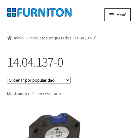
Ir
Ir
Menú
a
al
la
contenido
Mi cuenta
navegación
Inicio
Productos etiquetados “14.04.137-0”
Nuestros socios
14.04.137-0
Protección de datos
Derecho de desistimiento
Mostrando el único resultado
Contacte con
Pie de imprenta
AGB