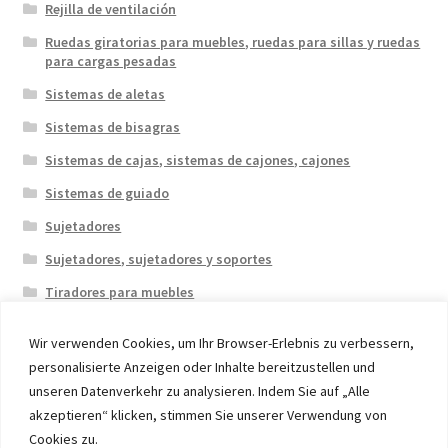
Rejilla de ventilación
Ruedas giratorias para muebles, ruedas para sillas y ruedas
para cargas pesadas
Sistemas de aletas
Sistemas de bisagras
Sistemas de cajas, sistemas de cajones, cajones
Sistemas de guiado
Sujetadores
Sujetadores, sujetadores y soportes
Tiradores para muebles
Wir verwenden Cookies, um Ihr Browser-Erlebnis zu verbessern,
personalisierte Anzeigen oder Inhalte bereitzustellen und
unseren Datenverkehr zu analysieren. Indem Sie auf „Alle
akzeptieren“ klicken, stimmen Sie unserer Verwendung von
© 2026 Eruon Trade UG, Germany, member of the ERUON
Cookies zu.