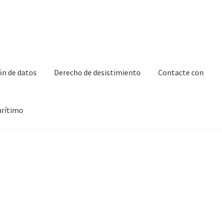
ón de datos
Derecho de desistimiento
Contacte con
arítimo