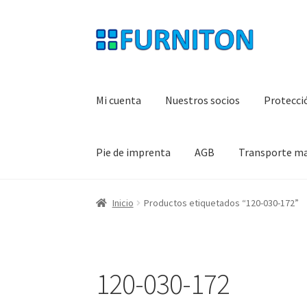
Ir
Ir
a
al
la
contenido
navegación
Mi cuenta
Nuestros socios
Protecci
Pie de imprenta
AGB
Transporte m
Inicio
Productos etiquetados “120-030-172”
120-030-172