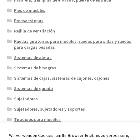
Pasarela, trampilla de entrada, puerta de entrada
Pies de muebles
Prensaestopas
Rejilla de ventilación
Ruedas giratorias para muebles, ruedas para sillas y ruedas
para cargas pesadas
Sistemas de aletas
Sistemas de bisagras
Sistemas de cajas, sistemas de cajones, cajones
Sistemas de guiado
Sujetadores
Sujetadores, sujetadores y soportes
Tiradores para muebles
Wir verwenden Cookies, um Ihr Browser-Erlebnis zu verbessern,