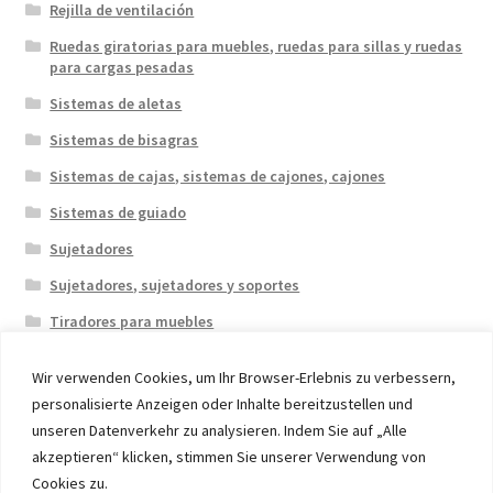
Rejilla de ventilación
Ruedas giratorias para muebles, ruedas para sillas y ruedas
para cargas pesadas
Sistemas de aletas
Sistemas de bisagras
Sistemas de cajas, sistemas de cajones, cajones
Sistemas de guiado
Sujetadores
Sujetadores, sujetadores y soportes
Tiradores para muebles
Wir verwenden Cookies, um Ihr Browser-Erlebnis zu verbessern,
personalisierte Anzeigen oder Inhalte bereitzustellen und
unseren Datenverkehr zu analysieren. Indem Sie auf „Alle
akzeptieren“ klicken, stimmen Sie unserer Verwendung von
© 2026 Eruon Trade UG, Germany, member of the ERUON
Cookies zu.