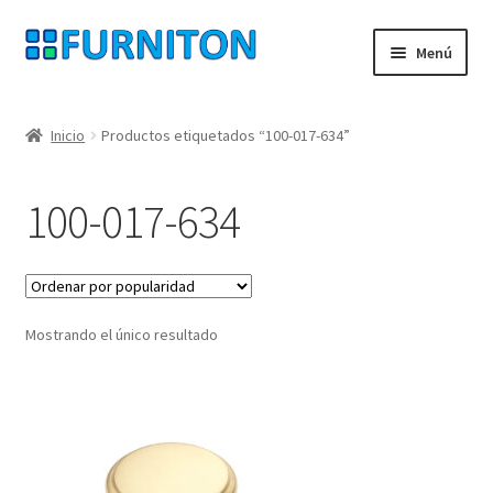
Ir
Ir
Menú
a
al
la
contenido
Mi cuenta
navegación
Inicio
Productos etiquetados “100-017-634”
Nuestros socios
100-017-634
Protección de datos
Derecho de desistimiento
Mostrando el único resultado
Contacte con
Pie de imprenta
AGB