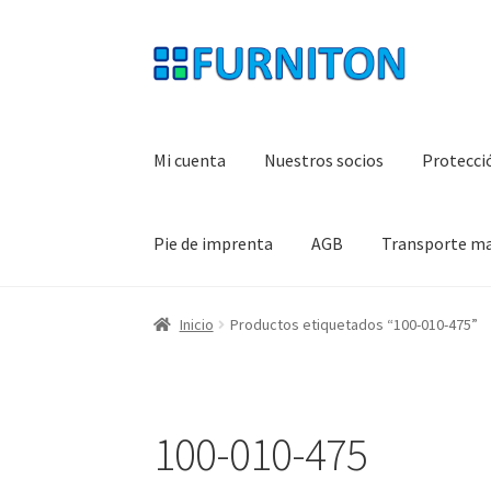
Ir
Ir
a
al
la
contenido
navegación
Mi cuenta
Nuestros socios
Protecci
Pie de imprenta
AGB
Transporte m
Inicio
Productos etiquetados “100-010-475”
100-010-475