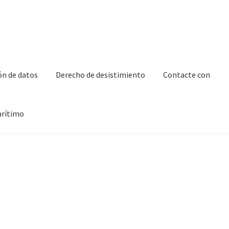
ón de datos
Derecho de desistimiento
Contacte con
arítimo