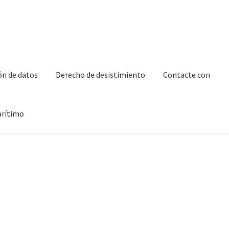
ón de datos
Derecho de desistimiento
Contacte con
arítimo