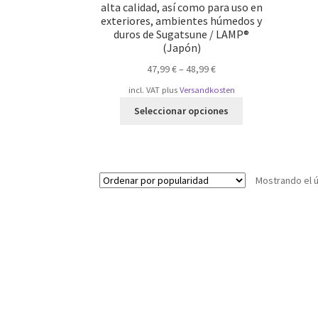
alta calidad, así como para uso en
exteriores, ambientes húmedos y
duros de Sugatsune / LAMP®
(Japón)
47,99
€
–
48,99
€
incl. VAT
plus
Versandkosten
Este
Seleccionar opciones
producto
tiene
múltiples
variantes.
Mostrando el ú
Las
opciones
se
pueden
elegir
en
la
página
de