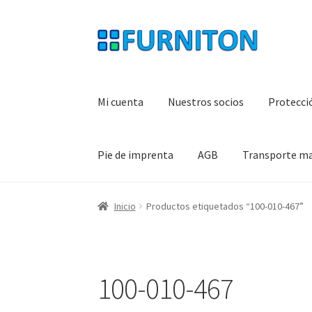
Ir
Ir
a
al
la
contenido
navegación
Mi cuenta
Nuestros socios
Protecci
Pie de imprenta
AGB
Transporte m
Inicio
Productos etiquetados “100-010-467”
100-010-467