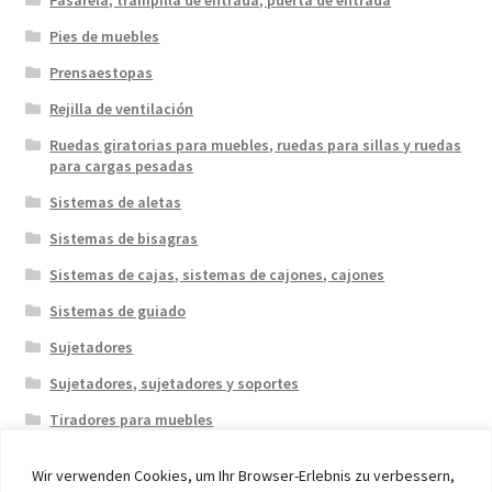
Pasarela, trampilla de entrada, puerta de entrada
Pies de muebles
Prensaestopas
Rejilla de ventilación
Ruedas giratorias para muebles, ruedas para sillas y ruedas
para cargas pesadas
Sistemas de aletas
Sistemas de bisagras
Sistemas de cajas, sistemas de cajones, cajones
Sistemas de guiado
Sujetadores
Sujetadores, sujetadores y soportes
Tiradores para muebles
Wir verwenden Cookies, um Ihr Browser-Erlebnis zu verbessern,