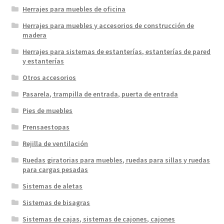
Herrajes para muebles de oficina
Herrajes para muebles y accesorios de construcción de
madera
Herrajes para sistemas de estanterías, estanterías de pared
y estanterías
Otros accesorios
Pasarela, trampilla de entrada, puerta de entrada
Pies de muebles
Prensaestopas
Rejilla de ventilación
Ruedas giratorias para muebles, ruedas para sillas y ruedas
para cargas pesadas
Sistemas de aletas
Sistemas de bisagras
Sistemas de cajas, sistemas de cajones, cajones