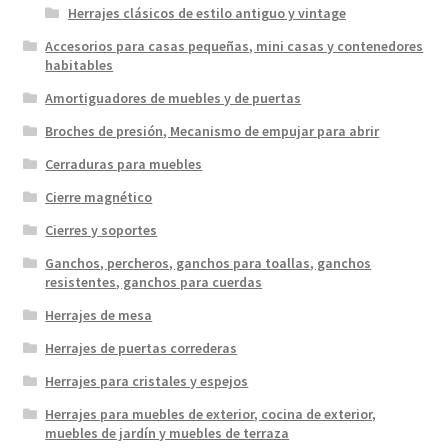
Herrajes clásicos de estilo antiguo y vintage
Accesorios para casas pequeñas, mini casas y contenedores
habitables
Amortiguadores de muebles y de puertas
Broches de presión, Mecanismo de empujar para abrir
Cerraduras para muebles
Cierre magnético
Cierres y soportes
Ganchos, percheros, ganchos para toallas, ganchos
resistentes, ganchos para cuerdas
Herrajes de mesa
Herrajes de puertas correderas
Herrajes para cristales y espejos
Herrajes para muebles de exterior, cocina de exterior,
muebles de jardín y muebles de terraza