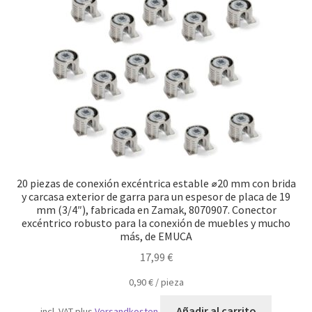
Transporte marítimo
20 piezas de conexión excéntrica estable ⌀20 mm con brida
y carcasa exterior de garra para un espesor de placa de 19
mm (3/4″), fabricada en Zamak, 8070907. Conector
excéntrico robusto para la conexión de muebles y mucho
más, de EMUCA
17,99
€
0,90
€
/
pieza
Añadir al carrito
incl. VAT
plus
Versandkosten