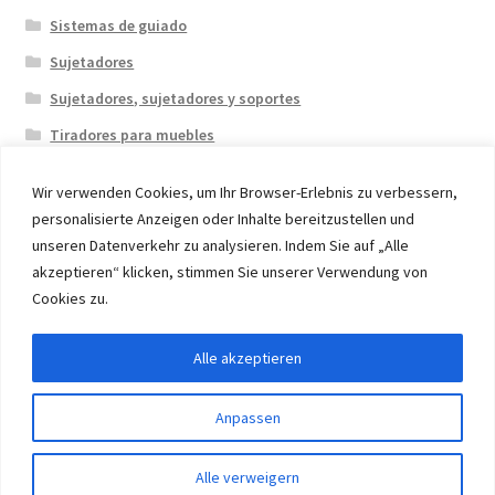
Sistemas de guiado
Sujetadores
Sujetadores, sujetadores y soportes
Tiradores para muebles
Wir verwenden Cookies, um Ihr Browser-Erlebnis zu verbessern,
personalisierte Anzeigen oder Inhalte bereitzustellen und
unseren Datenverkehr zu analysieren. Indem Sie auf „Alle
akzeptieren“ klicken, stimmen Sie unserer Verwendung von
© 2026 Eruon Trade UG, Germany, member of the ERUON
Cookies zu.
Group. High quality Furniture Fittings and Components
Alle akzeptieren
Withdraw from contract
Anpassen
0
Alle verweigern